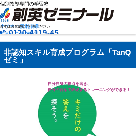
個別指導専門の学習塾
小学生の個別指導
中学生の個別指導
高校生の個別指導
お問合せ
創英ゼミナールの特長
非認知スキル育成プログラム「TanQ
資料請求
授業料を知りたい
ゼミ」
教室検索
まずは
お気軽にご相談ください
自分自身の視点を磨き、
自分の言葉で表現するトレーニングができる！
メニュー