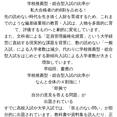
学校推薦型・総合型入試
の比率が
私大合格者の約
6割
を占める！
先の読めない時代を生き抜く人財を育成するため、これま
でのような偏差値重視の教育・入試は、
人物を多面的に育
て、評価する
ものへと劇的に変化しています。
また、文科省による「定員管理厳格化措置」という大学経
営に直結する現実的な課題を背景に、数の読めない「一般
入試」による入学者数は減少。代わりに
学校推薦型・総合
型入試をはじめとする新傾向入試による入学者数が大きく
増加
しています。
早稲田、慶應
の
学校推薦型・総合型入試の比率
が
なんと
全体の４割強
に！
「即興で
自分の意見を答える問題」
が
出題されている
すでに高校入試や大学入試では、「答えのない問い」が部
分的に出題されています。教科書や資料集を読んだり、正