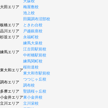
大森校
大田エリア
梅屋敷校
池上校
田園調布沼部校
板橋エリア
ときわ台校
品川エリア
戸越銀座校
杉並エリア
永福町校
練馬大泉校
江古田駅前校
練馬エリア
中村橋駅前校
練馬関町校
桜街道校
東大和エリア
東大和市駅前校
つつじヶ丘校
調布エリア
調布校
多摩エリア
聖蹟桜ヶ丘校
小金井エリア
東小金井校
立川エリア
立川栄校