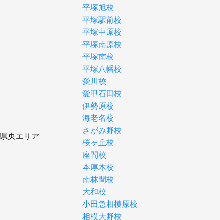
平塚旭校
平塚駅前校
平塚中原校
平塚南原校
平塚南校
平塚八幡校
愛川校
愛甲石田校
伊勢原校
海老名校
さがみ野校
県央エリア
桜ヶ丘校
座間校
本厚木校
南林間校
大和校
小田急相模原校
相模大野校