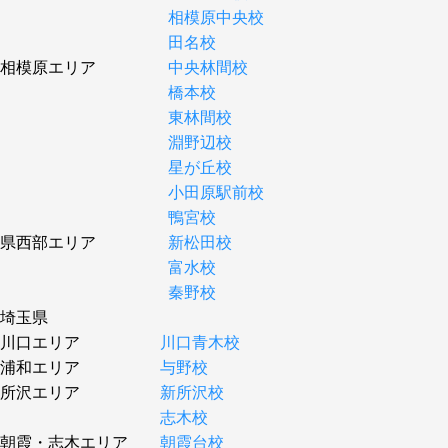
相模原中央校
田名校
相模原エリア
中央林間校
橋本校
東林間校
淵野辺校
星が丘校
小田原駅前校
鴨宮校
県西部エリア
新松田校
富水校
秦野校
埼玉県
川口エリア
川口青木校
浦和エリア
与野校
所沢エリア
新所沢校
志木校
朝霞・志木エリア
朝霞台校