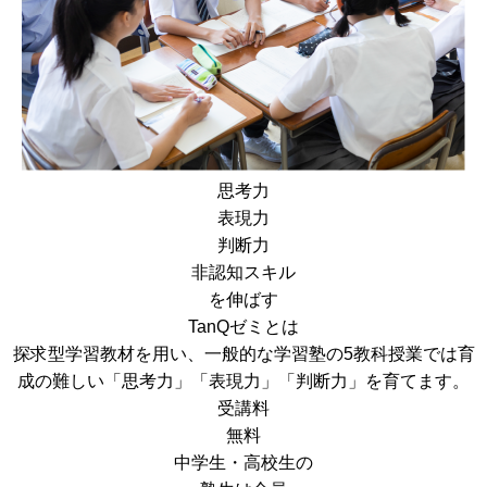
思考力
表現力
判断力
非認知スキル
を伸ばす
TanQゼミとは
探求型学習教材を用い、一般的な学習塾の5教科授業では育
成の難しい「思考力」「表現力」「判断力」を育てます。
受講料
無料
中学生・高校生
の