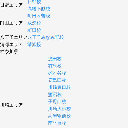
日野校
日野エリア
高幡不動校
町田木曽校
町田エリア
成瀬校
町田校
八王子エリア
八王子みなみ野校
清瀬エリア
清瀬校
神奈川県
浅田校
有馬校
梶ヶ谷校
鹿島田校
川崎東口校
鷺沼校
子母口校
川崎エリア
川崎大師校
高津駅前校
南平台校