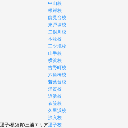
中山校
根岸校
能見台校
東戸塚校
二俣川校
本牧校
三ツ境校
山手校
横浜校
吉野町校
六角橋校
若葉台校
浦賀校
追浜校
衣笠校
久里浜校
汐入校
逗子/横須賀/三浦エリア
逗子校