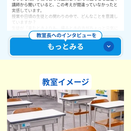
講師から聞いていると、この考えが間違っていなかったと
実感しています。
授業や日頃の生徒との関わりの中で、どんなことを意識し
ていますか？
生徒が「来たときよりも、帰るときの方がちょっと元気に
なっている」ということを意識しています。前回解けなか
った問題が解けるようになったり、学校で嫌なことがあっ
ても塾で先生や友だちと話してスッキリできたり、どんな
小さなことでも構いません。「塾に来てよかった」「また
明日から頑張ろう」と思えるような、そんな前向きな気持
ちになれる時間をつくれるよう、生徒一人ひとりと丁寧に
向き合っています。
どんな教室づくりを目指していますか？
教室イメージ
生徒にとって「居場所」となるような教室を目指していま
す。生徒が思わず「ただいま」と言って教室に入り、それ
に対して「おかえり」と返せるような、あたたかい場所に
していきたいです。そのために、掲示物の工夫や日々のコ
ミュニケーションの取り方、勉強への取り組み方など、常
にプラスの工夫を積み重ねていきたいと思います。
学生たちへメッセージをお願いします。
勉強や受験をすることは大人になるための通過点だと思っ
ています。目標を立てて、そこに向けて努力をし、そして