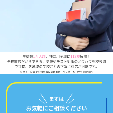
生徒数
1万人超
、
神奈川全域に
112校
展開！
全校直営だからできる、受験やテスト対策のノウハウを校舎間
で共有。各地域の学校ごとの学習に対応が可能です。
※ 県下、直営での個別指導塾教室数・生徒第一位（合）MBA調べ
お気軽にご相談ください