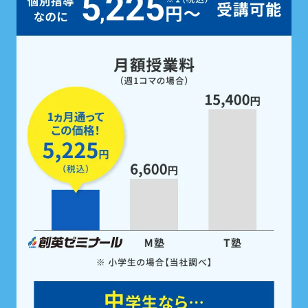
定期テスト前は、
5教科すべての勉強
を
無料で支援
。
家庭学習用教材も配布！
定期テスト前は
「無料」で受けられるテスト対策
ゼミ
で、5科目すべての点数アップを徹底サポー
ト。また、受講科目に関わらず5科目の
教科書対応
教材を全員※に配布。
学校の予習・復習やテスト
勉強にご活用いただけます。
※中学生の場合