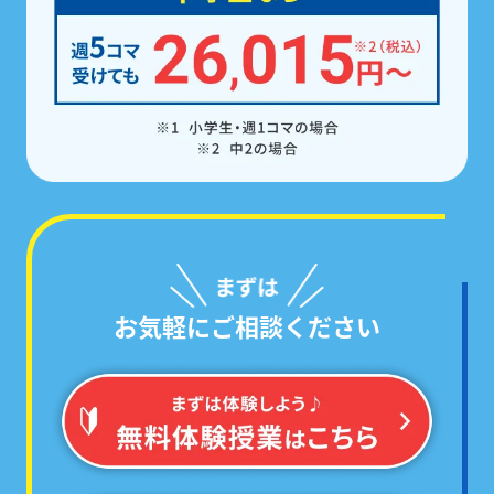
お気軽にご相談ください
学校ごとのテスト範囲に絞った
「あなた専用の問題集」
で対策するから、
必ず点数が伸びる!