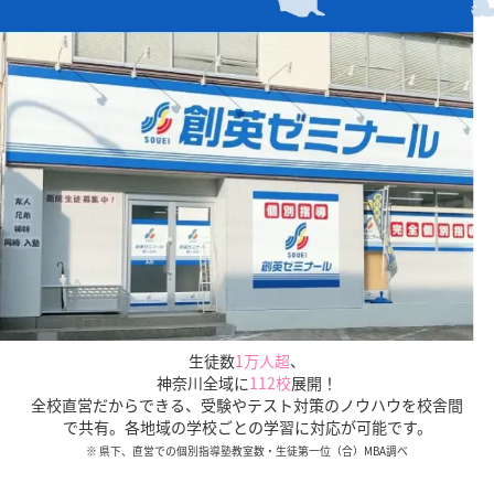
お子様の学習面だけでなく、
知っておきたい
「入試の仕組みや傾向」
も
保護者様にご説明いたします。
生徒数
1万人超
、
神奈川全域に
112校
展開！
全校直営だからできる、受験やテスト対策のノウハウを校舎間
で共有。各地域の学校ごとの学習に対応が可能です。
※ 県下、直営での個別指導塾教室数・生徒第一位（合）MBA調べ
全校直営だからこその圧倒的な受験情報量、データをも
とにした適切な進路指導を正社員が行います。
保護者面