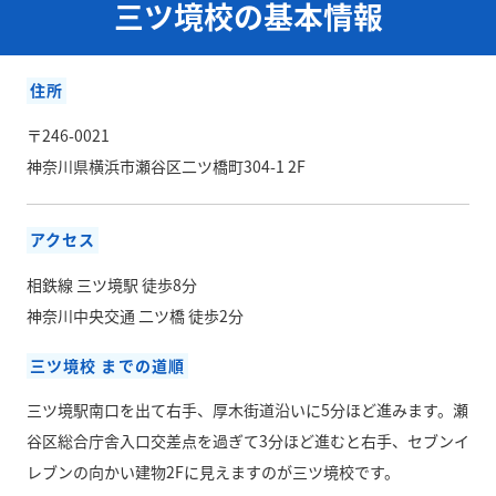
三ツ境校の基本情報
住所
〒246-0021
神奈川県横浜市瀬谷区二ツ橋町304-1 2F
アクセス
相鉄線 三ツ境駅 徒歩8分
神奈川中央交通 二ツ橋 徒歩2分
三ツ境校 までの道順
三ツ境駅南口を出て右手、厚木街道沿いに5分ほど進みます。瀬
谷区総合庁舎入口交差点を過ぎて3分ほど進むと右手、セブンイ
レブンの向かい建物2Fに見えますのが三ツ境校です。