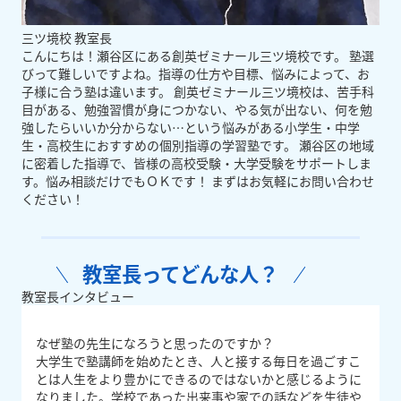
三ツ境校 教室長
こんにちは！瀬谷区にある創英ゼミナール三ツ境校です。 塾選
びって難しいですよね。指導の仕方や目標、悩みによって、お
子様に合う塾は違います。 創英ゼミナール三ツ境校は、苦手科
目がある、勉強習慣が身につかない、やる気が出ない、何を勉
強したらいいか分からない…という悩みがある小学生・中学
生・高校生におすすめの個別指導の学習塾です。 瀬谷区の地域
に密着した指導で、皆様の高校受験・大学受験をサポートしま
す。悩み相談だけでもＯＫです！ まずはお気軽にお問い合わせ
ください！
教室長ってどんな人？
教室長インタビュー
なぜ塾の先生になろうと思ったのですか？
大学生で塾講師を始めたとき、人と接する毎日を過ごすこ
とは人生をより豊かにできるのではないかと感じるように
なりました。学校であった出来事や家での話などを生徒や