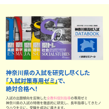
談は最低年3回実施、
さらに授業外に生徒個別面談まで
実施しています。安心してお任せください。
神奈川県の入試を研究し尽くした
「入試対策専用ゼミ」
で、
絶対合格へ！
入試の出題傾向を反映した
全教科個別指導
の専用ゼミ
神奈川県の入試の特徴を徹底的に研究し、長年指導してきたノ
ウハウを元に、受験を成功に導きます。