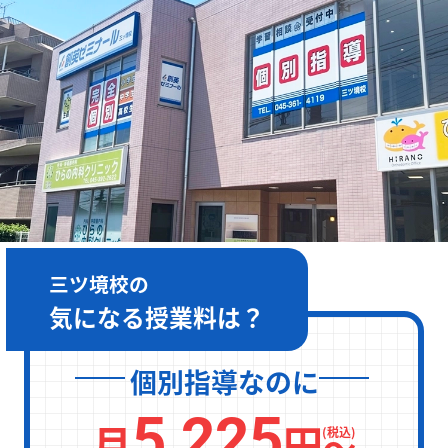
［月～金］10:00～22:00 / ［土日］10:00～19:00
三ツ境校の
気になる授業料は？
個別指導なのに
5,225
月
円
〜
(税込)