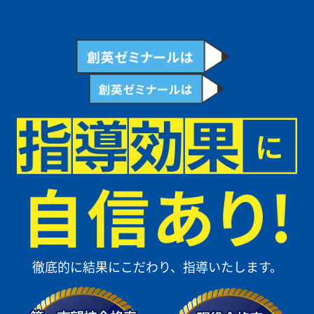
やすいです。私は英語が得意なので、塾では英検の勉強をしています。
今は英検準１級を目指していて、高校か大学に進学したらカナダに留学
もしてみたいです！
もっとみる
高校生
自習でも先生たちが積極的に声をかけてくれます！
創英で「高校受験で終わりじゃない。その先が大事だよ」と言われて、
高校に入ってももっと頑張りたいと思いました。将来は放射線技師にな
りたいと思っているので、苦手な理系科目の勉強を頑張っています。そ
の為に自習に積極的に来て、学校の提出物や復習をしています。その時
も先生方が声をかけてくれたりするので、安心して勉強が出来ていま
す。テストの結果も中学の時より取れているので、この調子で勉強も頑
張りたいです！
もっとみる
徹底的に結果にこだわり、指導いたします。