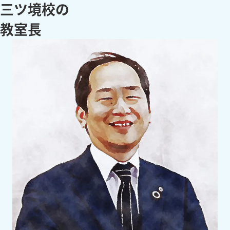
三ツ境校
の
教
室
長