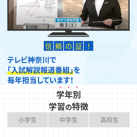
信
頼
の
証
！
テレビ神奈川で
「入試解説報道番組」
を
毎年担当しています！
学年別
学習
特徴
の
小学生
中学生
高校生