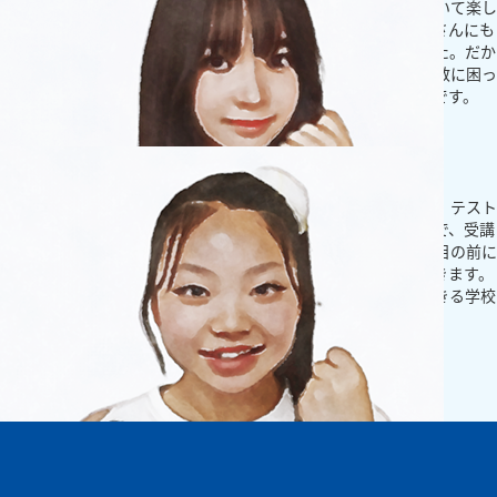
た。先生の教え方もわかりやすいし、塾には仲の良いお友達もいて楽し
いです。家でもちゃんと塾の宿題をやるようにしていて、お母さんにも
「自分から宿題に取り組めるようになったね！」と言われました。だか
らもっと筆算をスラスラ解けるようになりたいです！そして算数に困っ
ている友達がいたら「計算が速くなるよ」って教えてあげたいです。
もっとみる
中学生
創英のおかげでテストの点数があがりました！
今までテスト勉強なども家でやることが全くなかったのですが、テスト
の２週間前からやっている創英のテスト勉強会や自習のおかげで、受講
していない科目も含め点数が上がりました。授業では先生方が目の前に
いるので、わからない所はすぐ質問できる環境でとても安心できます。
将来は幼稚園の先生になりたいので、高校でも保育の勉強ができる学校
に行きたいです。
もっとみる
中学生
自分の目標に合わせて勉強が出来るこの環境が好きです！
塾というと厳しい先生が多いイメージだったけど、話しやすい年齢層の
先生がたくさんいるので相談ごとなどしやすいです。また社会などは学
校の授業では細かいところまで教えてくれないけど、塾では社会科専攻
の先生が細かいところや流れも教えてくれるので、テスト勉強などもし