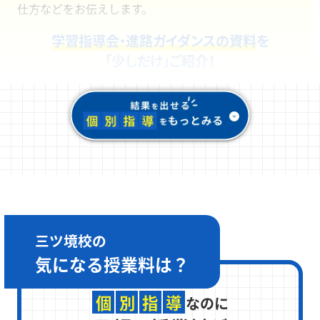
仕方などをお伝えします。
学習指導会・進路ガイダンスの資料
を
「少しだけ」ご紹介！
三ツ境校の
気になる
授業料は？
個
別
指
導
なのに