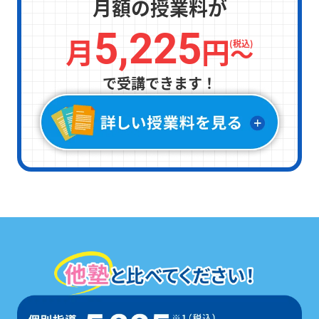
月額の授業料が
5,225
月
円
〜
(税込)
で受講できます！