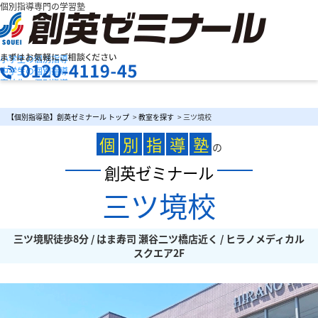
個別指導専門の学習塾
小学生の個別指導
中学生の個別指導
高校生の個別指導
創英ゼミナールの特長
お問合せ
授業料を知りたい
資料請求
【個別指導塾】創英ゼミナール トップ
>
教室を探す
> 三ツ境校
教室検索
まずは
個
別
指
導
塾
お気軽にご相談ください
の
創英ゼミナール
三ツ境校
メニュー
三ツ境駅徒歩8分 / はま寿司 瀬谷二ツ橋店近く / ヒラノメディカル
スクエア2F
お電話でのお問い合わせはこちら