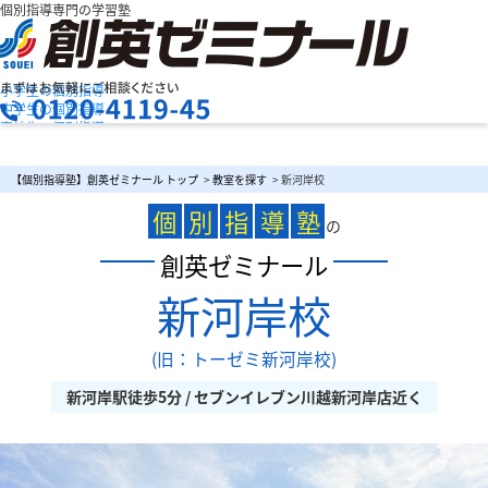
個別指導専門の学習塾
小学生の個別指導
中学生の個別指導
高校生の個別指導
創英ゼミナールの特長
お問合せ
授業料を知りたい
資料請求
【個別指導塾】創英ゼミナール トップ
>
教室を探す
> 新河岸校
教室検索
まずは
個
別
指
導
塾
お気軽にご相談ください
の
創英ゼミナール
新河岸校
メニュー
(旧：トーゼミ新河岸校)
新河岸駅徒歩5分 / セブンイレブン川越新河岸店近く
お電話でのお問い合わせはこちら