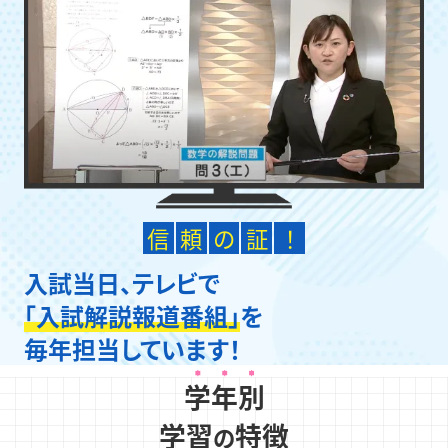
信
頼
の
証
！
入試当日、テレビで
「入試解説報道番組」
を
毎年担当しています！
学年別
学習
特徴
の