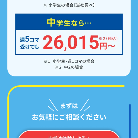
ト。また、受講科目に関わらず5科目の
教科書対応
教材を全員※に配布。
学校の予習・復習やテスト
勉強にご活用いただけます。
※中学生の場合
お気軽にご相談ください
学校ごとのテスト範囲に絞った
「あなた専用の問題集」
で対策するから、