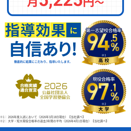
月
円
〜
徹底的に結果にこだわり、指導いたします。
※1： 2026年度入試において（2026年3月18日現在）【当社調べ】
※2： 大学・短大現役合格率の過去3年間の平均（2026年4月1日現在）【当社調べ】