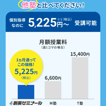
定期テスト前は、
5教科すべての勉強
を
無料で支援
。
家庭学習用教材も配布！
定期テスト前は
「無料」で受けられるテスト対策
ゼミ
で、5科目すべての点数アップを徹底サポー