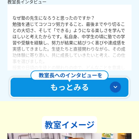
教室長インタビュー
なぜ塾の先生になろうと思ったのですか？
勉強を通じてコツコツ努力すること、最後までやり切るこ
との大切さ、そして「できる」ようになる楽しさを学んで
ほしいと考えたからです。私自身、中学生の頃に塾での学
習や受験を経験し、努力が結果に結びつく喜びや達成感を
実感してきました。生徒たちと直接関わりながら、その成
功体験に寄り添い、共に成長していきたいと考え、この仕
事を選びました。
授業や日頃の生徒との関わりの中で、どんなことを意識し
ていますか？
大切にしていることは、一人ひとりを認め、前向きな声か
けを積み重ねることです。自信が持てなかったり、一歩踏
み出す勇気が出なかったりする場面もある中で、肯定的に
関わることで「やってみよう」と思える気持ちを育ててい
きます。日々のコミュニケーションを通して、生徒たちが
失敗を恐れず、さまざまなことに挑戦できる環境をつくっ
ています。
教室イメージ
どんな教室づくりを目指していますか？
塾に行くことで気持ちが前向きになれるような教室づくり
を目指しています。「できなかった問題が解けるようにな