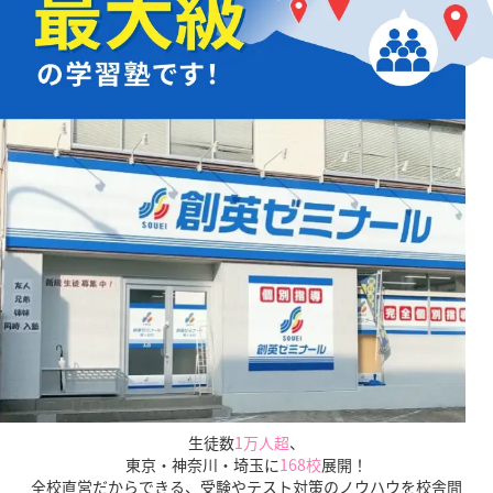
お子様の学習面だけでなく、
知っておきたい
「入試の仕組みや傾向」
も
保護者様にご説明いたします。
生徒数
1万人超
、
東京・神奈川・埼玉に
168校
展開！
全校直営だからできる、受験やテスト対策のノウハウを校舎間