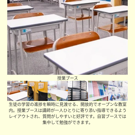
った」「成績が上がった」などの喜びはもちろん、先生と
話せて楽しかった、褒めてもらえたといった日々の関わり
の中でも、塾が楽しいと思ってもらえるような教室を作っ
ていきたいと考えています。どんなことも相談できる、第
三の居場所のような場所になればと思っています。
学生たちへメッセージをお願いします。
学校生活の中で、テストや志望校選びなど、それぞれの目
標に向かって日々努力していることと思います。勉強を通
して成績を伸ばすだけでなく、人としても成長できるよう
な指導を大切にしています。いつでもお気軽にご相談くだ
さい。教室でお待ちしています！
授業ブース
生徒の学習の進捗を瞬時に見渡せる、開放的でオープンな教室
内。授業ブースは講師が一人ひとりに寄り添い指導できるよう
レイアウトされ、質問がしやすいと好評です。自習ブースでは
集中して勉強ができます。