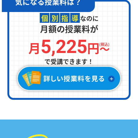
気になる
授業料は？
個
別
指
導
なのに
月額の授業料が
5,225
月
円
〜
(税込)
で受講できます！