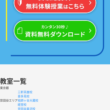
教室一覧
東京都
三軒茶屋校
喜多見校
世田谷エリア
祖師ヶ谷大蔵校
経堂校
世田谷奥沢校