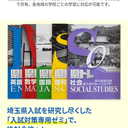
で共有。各地域の学校ごとの学習に対応が可能です。
全校直営だからこその圧倒的な受験情報量、データをも
とにした適切な進路指導を正社員が行います。
保護者面
談は最低年3回実施、
さらに授業外に生徒個別面談まで
実施しています。安心してお任せください。
埼玉県入試を研究し尽くした
「入試対策専用ゼミ」
で、