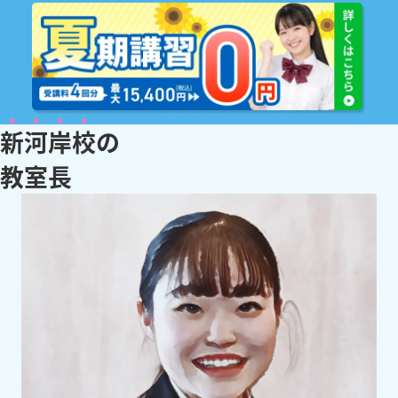
新河岸校
の
教
室
長