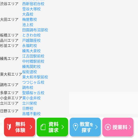
渋谷エリア
西新宿初台校
雪谷大塚校
大森校
大田エリア
梅屋敷校
池上校
田園調布沼部校
板橋エリア
ときわ台校
品川エリア
戸越銀座校
杉並エリア
永福町校
練馬大泉校
江古田駅前校
練馬エリア
中村橋駅前校
練馬関町校
桜街道校
東大和エリア
東大和市駅前校
つつじヶ丘校
調布エリア
調布校
多摩エリア
聖蹟桜ヶ丘校
小金井エリア
東小金井校
立川エリア
立川栄校
日野校
日野エリア
高幡不動校
町田木曽校
町田エリア
成瀬校
町田校
八王子エリア
八王子みなみ野校