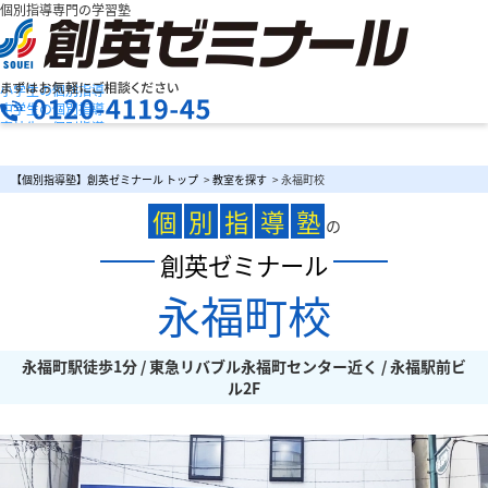
個別指導専門の学習塾
小学生の個別指導
中学生の個別指導
高校生の個別指導
創英ゼミナールの特長
お問合せ
授業料を知りたい
資料請求
【個別指導塾】創英ゼミナール トップ
>
教室を探す
> 永福町校
教室検索
まずは
個
別
指
導
塾
お気軽にご相談ください
の
創英ゼミナール
永福町校
メニュー
永福町駅徒歩1分 / 東急リバブル永福町センター近く / 永福駅前ビ
ル2F
お電話でのお問い合わせはこちら