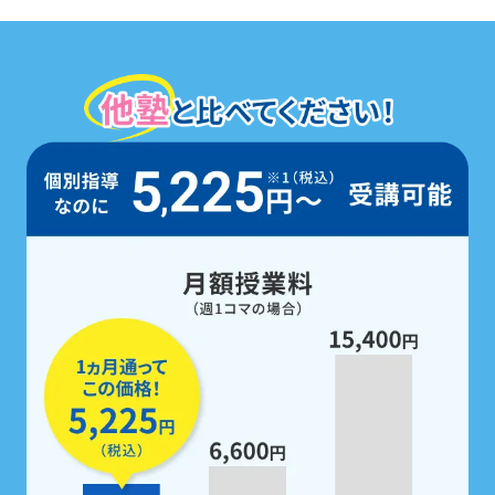
定期テスト前は、
5教科すべての勉強
を
無料で支援
。
家庭学習用教材も配布！