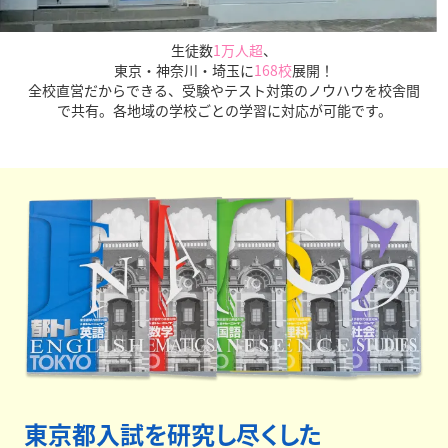
生徒数
1万人超
、
東京・神奈川・埼玉に
168校
展開！
全校直営だからできる、受験やテスト対策のノウハウを校舎間
で共有。各地域の学校ごとの学習に対応が可能です。
全校直営だからこその圧倒的な受験情報量、データをも
とにした適切な進路指導を正社員が行います。
保護者面
談は最低年3回実施、
さらに授業外に生徒個別面談まで
実施しています。安心してお任せください。
東京都入試を研究し尽くした