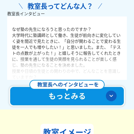
教室長ってどんな人？
教室長インタビュー
なぜ塾の先生になろうと思ったのですか？
大学時代に塾講師として働き、生徒が前向きに変化してい
く姿を間近で見たときに、「自分が関わることで変わる生
徒を一人でも増やしたい！」と思いました。また、「テス
トの点数が上がった！」と嬉しそうに報告してくれたとき
に、授業を通して生徒の笑顔を見られることが楽しく感
じ、塾の先生になることを決めました。
授業や日頃の生徒との関わりの中で、どんなことを意識し
ていますか？
まず、生徒にとって塾が「楽しい場所」であってほしいと
考えています。そのために日ごろから生徒とたくさん会話
するようにしています。話す内容は勉強のこと、学校での
こと、お家のことなど様々です。しっかり会話することで
生徒からも話しやすい先生と思ってもらうことができ、塾
が「楽しい場所」になると思っています。
どんな教室づくりを目指していますか？
生徒自ら「勉強は大切だ」と思ってもらえる教室を作りた
教室イメージ
いです。生徒は様々な理由で塾に通ってくれていますが、