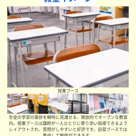
「なぜ」勉強が必要なのかを全員に感じてもらうことで、
前向きに勉強に取り組める場所にしたいです。
学生たちへメッセージをお願いします。
勉強は大変なことも多いですが、必ず将来役に立つもので
す！難しいこともありますが、勉強の仕方を理解すると楽
しくなってきます。塾には学校や学年が異なるたくさんの
生徒がいて、それぞれの目標に対してみんなで切磋琢磨し
て達成できるように努力しています。私たちも皆さんの目
標を叶えるために一緒に頑張っていきます！
授業ブース
生徒の学習の進捗を瞬時に見渡せる、開放的でオープンな教室
内。授業ブースは講師が一人ひとりに寄り添い指導できるよう
レイアウトされ、質問がしやすいと好評です。自習ブースでは
集中して勉強ができます。