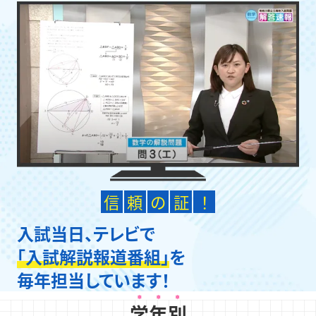
信
頼
の
証
！
入試当日、テレビで
「入試解説報道番組」
を
毎年担当しています！
学年別