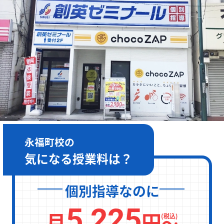
［月～金］10:00～22:00 / ［土日］10:00～19:00
永福町校の
気になる授業料は？
個別指導なのに
5,225
月
円
〜
(税込)