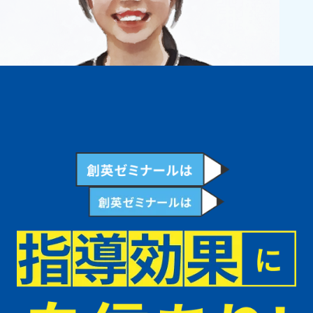
もっとみる
中学生
勉強の仕方がわかってきました！
別の塾に通っていた時はあまり勉強の仕方がわかっていなかったです
が、創英に来てから先生たちが真摯にかかわってくれて、自分なりに勉
強のやり方がわかってきました。将来は出版社など、本にかかわる仕事
につきたいと思っています！そのために、第一志望校合格を目指して創
英の先生たちと一緒に頑張っていきます！
もっとみる
高校生
創英の先生たちはすごく接しやすいです！
そもそも勉強が苦手でしたが、創英の先生たちが優しく丁寧に勉強を教
えてくれて、とても真摯になって私と向き合ってくれました。そのおか
げで勉強の仕方もわかり、学校の化学の小テストでほぼ毎回満点を取る
ことができています！将来は看護師になりたいと思っているので今まで
以上に理数を頑張っていきます。わからないところを授業内外問わずな
んでも聞けるので、今では塾に行くのが楽しいです！
もっとみる