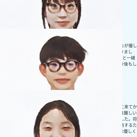
小学生
国語が以前よりわかるようになりました！
創英に通う前は算数、国語ともに苦手でしたが、創英の先生たちが優し
くこちらがわかるまで指導してくれて、国語は一番成績が上がりまし
た。今後の目標は算数の2桁の割り算ができるように創英で先生と一緒
に頑張りたいです！将来はイラストレーターになりたいので、今後もし
っかりと勉強していきます。
もっとみる
中学生
難しい問題にもチャレンジしようと思えるようになりました！
昔は難しい問題が出たらやろうともしなかった私ですが、創英に来てか
ら寄り添ってくれる先生たちの気持ちに応えたいと思い、今では難しい
問題でも挑戦し自分が理解するまで何度でも解くようになりました。将
来の夢を見つけるために、また、自分のいきたい高校に絶対合格するた
めに今も勉強を頑張っています。勉強以外でも創英の先生たちは優しく
接しやすいので通うのも楽しいです！