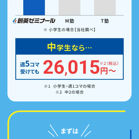
定期テスト前は
「無料」で受けられるテスト対策
ゼミ
で、5科目すべての点数アップを徹底サポー
ト。また、受講科目に関わらず5科目の
教科書対応
教材を全員※に配布。
学校の予習・復習やテスト
勉強にご活用いただけます。
※中学生の場合