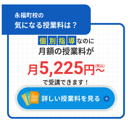
永福町校の
気になる
授業料は？
個
別
指
導
なのに
月額の授業料が
5,225
月
円
〜
(税込)
で受講できます！