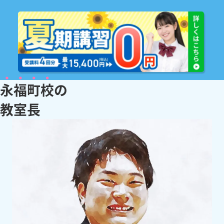
永福町校
の
教
室
長