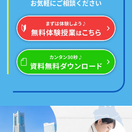
お気軽にご相談ください
学校ごとのテスト範囲に絞った
「あなた専用の問題集」
で対策するから、
必ず点数が伸びる!