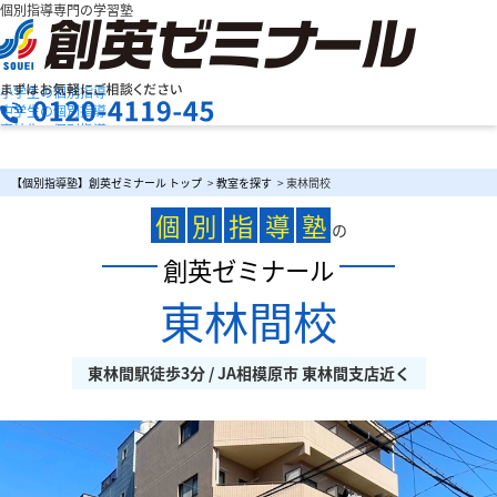
個別指導専門の学習塾
小学生の個別指導
中学生の個別指導
高校生の個別指導
創英ゼミナールの特長
お問合せ
授業料を知りたい
資料請求
【個別指導塾】創英ゼミナール トップ
>
教室を探す
> 東林間校
教室検索
まずは
個
別
指
導
塾
お気軽にご相談ください
の
創英ゼミナール
東林間校
メニュー
東林間駅徒歩3分 / JA相模原市 東林間支店近く
お電話でのお問い合わせはこちら