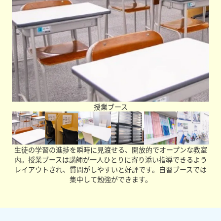
場合もあります。だからこそ、勉強面だけでなく精神面に
も配慮しています。「塾に行って先生に相談すれば、モヤ
モヤも晴れるし勉強にも集中できるようになる」と、生徒
が前向きになれる教室づくりを行っています。
学生たちへメッセージをお願いします。
今、勉強にノリノリで取り組めている子も、不安を感じて
いる子も、創英ゼミナールに一度足を運んでみてくださ
い！皆さんの未来をより豊かにするためのお手伝いを是非
させてほしいと思っています！大人になって過去を振り返
った時、「創英ゼミナールに通ってよかったな」と感じる
ことのできる時間になることを保証します！
授業ブース
生徒の学習の進捗を瞬時に見渡せる、開放的でオープンな教室
内。授業ブースは講師が一人ひとりに寄り添い指導できるよう
レイアウトされ、質問がしやすいと好評です。自習ブースでは
集中して勉強ができます。