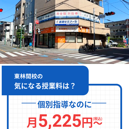
［月～金］10:00～22:00 / ［土日］10:00～19:00
東林間校の
気になる授業料は？
個別指導なのに
5,225
月
円
〜
(税込)