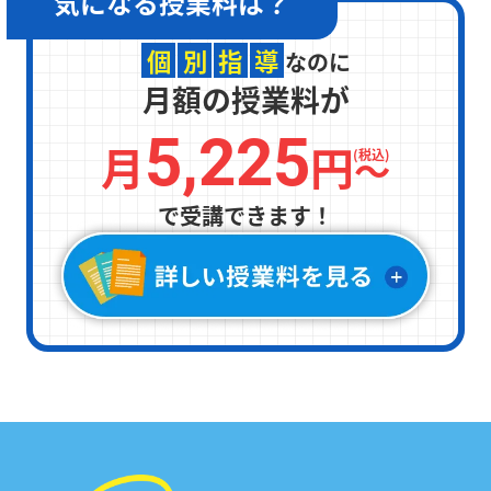
気になる
授業料は？
個
別
指
導
なのに
月額の授業料が
5,225
月
円
〜
(税込)
定期テスト前は、
で受講できます！
5教科すべての勉強
を
無料で支援
。
家庭学習用教材も配布！
定期テスト前は
「無料」で受けられるテスト対策
ゼミ
で、5科目すべての点数アップを徹底サポー
ト。また、受講科目に関わらず5科目の
教科書対応
教材を全員※に配布。
学校の予習・復習やテスト
勉強にご活用いただけます。
※中学生の場合