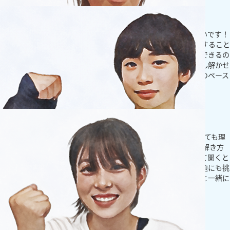
小学生
自分の得意不得意にあわせて指導してくれます！
創英ゼミナールの先生たちは、とてもフレンドリーで接しやすいです！
そのため、わからない問題があった時は遠慮することなく相談すること
ができます！教え方も丁寧で、すぐにわからないところが解決できるの
で勉強が楽しいです。また、自分の得意な単元は問題をたくさん解かせ
てくれ、不得意の単元はとことん解説をしてくれるので、自分のペース
に合わせて授業を実施してくれることも魅力の一つです！
もっとみる
中学生
苦手な文章題も解けるようになりました！
中学1年生になって数学の問題が難しくなり、学校の授業を聞いても理
解しきれない部分がありました。でも、創英で1つ1つの問題の解き方
を先生たちが細かく教えてくれたおかげで、学校の授業を改めて聞くと
わかる部分が増えていて自信に繋がりました！今は苦手な文章題にも挑
戦中です。てごわく感じる問題もありますが、創英の先生たちと一緒に
乗り越えていけるよう頑張ります！
もっとみる
中学生
学校の授業に自信をもって臨めます！