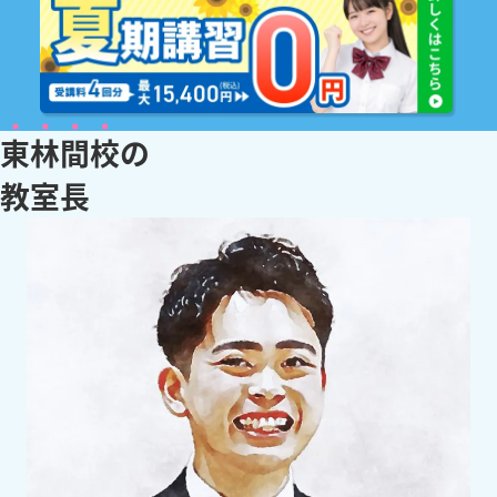
東林間校
の
教
室
長