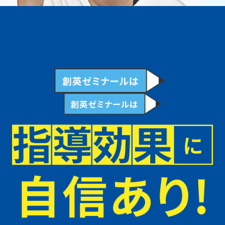
中学1年生の最初のテスト後から創英に入塾しました。最初は勉強の仕
方もわからなかったけれど、先生たちがわからない問題に親身に寄り添
ってくれるので、どの問題も根本から理解できるようになりました！宿
題でわからない部分も次の授業で先生に聞いて解決できるので、良いサ
イクルで勉強ができています。長期休みの講習会では復習と予習をセッ
トで実施できるので、休み明けの学校の授業も自信を持って受けること
ができています。
もっとみる
高校生
夢の実現のために一緒に走ってくれます！
創英の先生たちは自分が困っていると即座に気づいてサポートしてくれ
るので、とても頼りにしています。昨年度は受験学年として一心不乱に
勉強に取り組みましたが、受験を乗り越えられたのも先生たちの絶え間
ないサポートのおかげだと思っています！現在は第一志望の高校に入学
し、私の憧れだったプログラミングや3DCGについて学びながら通塾を
しています。自分の夢を応援し、実現のために一緒に走ってくれる創英
が大好きです！
もっとみる