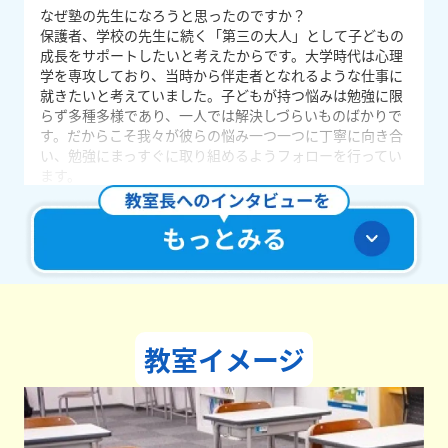
なぜ塾の先生になろうと思ったのですか？
保護者、学校の先生に続く「第三の大人」として子どもの
成長をサポートしたいと考えたからです。大学時代は心理
学を専攻しており、当時から伴走者となれるような仕事に
就きたいと考えていました。子どもが持つ悩みは勉強に限
らず多種多様であり、一人では解決しづらいものばかりで
す。だからこそ我々が彼らの悩み一つ一つに丁寧に向き合
い、勉強にまっすぐに取り組めるようフォローを行ってい
ます。
授業や日頃の生徒との関わりの中で、どんなことを意識し
ていますか？
生徒の些細な変化も見逃さず、たくさん褒めることを意識
しています。例えば昨日×がついた問題を今日やり直して
○になったら、生徒以上に喜びます。問題の難易度や向き
合い方、できるようになる速度は生徒それぞれです。こち
ら側の「当たり前」の基準ではなく、生徒それぞれの基準
に合わせ、ステップアップを楽しんでもらえるよう心がけ
教室イメージ
ています。
どんな教室づくりを目指していますか？
生徒たちの居場所となる教室を目指しています。小学生～
高校生は多感な時期であり、一つの悩みがきっかけで、勉
強や習い事、部活動などあらゆることに集中できなくなる