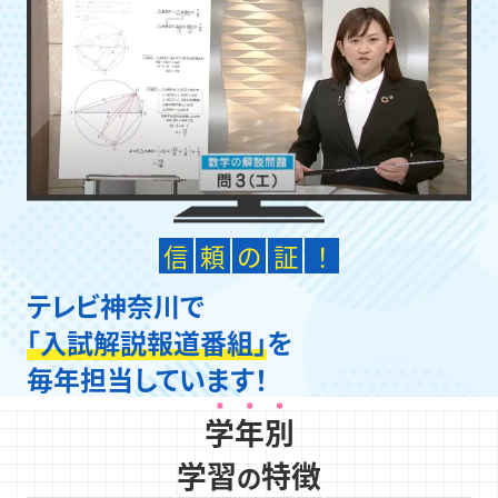
信
頼
の
証
！
テレビ神奈川で
「入試解説報道番組」
を
毎年担当しています！
学年別
学習
特徴
の