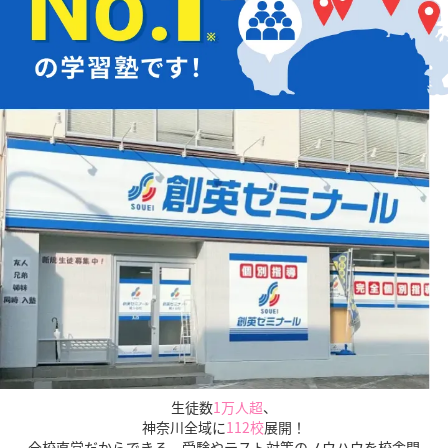
とにした適切な進路指導を正社員が行います。
保護者面
談は最低年3回実施、
さらに授業外に生徒個別面談まで
実施しています。安心してお任せください。
生徒数
1万人超
、
神奈川全域に
112校
展開！
全校直営だからできる、受験やテスト対策のノウハウを校舎間