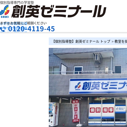
個別指導専門の学習塾
小学生の個別指導
中学生の個別指導
高校生の個別指導
創英ゼミナールの特長
お問合せ
【個別指導塾】創英ゼミナール トップ
>
教室を
授業料を知りたい
資料請求
教室検索
まずは
お気軽にご相談ください
メニュー
お電話でのお問い合わせはこちら
［月～金］10:00～22:00 / ［土日］10:00～19:00