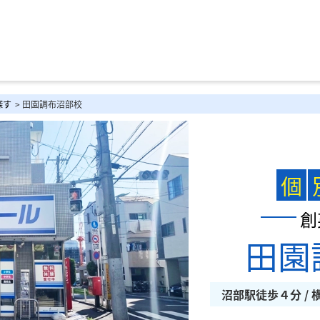
探す
> 田園調布沼部校
個
創
田園
沼部駅徒歩４分 / 