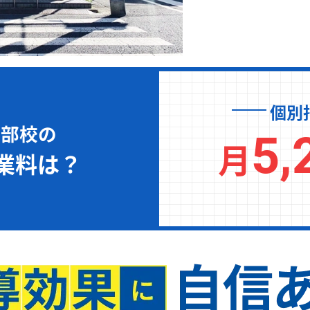
個別
沼部校の
5,
月
業料は？