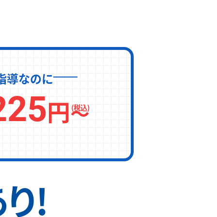
指導なのに
225
円
〜
(税込)