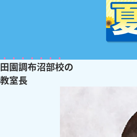
田園調布沼部校
の
教
室
長