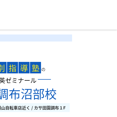
別
指
導
塾
の
英ゼミナール
調布沼部校
横山自転車店近く / カサ田園調布１F