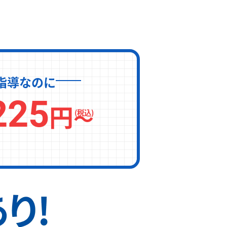
指導なのに
225
円
〜
(税込)