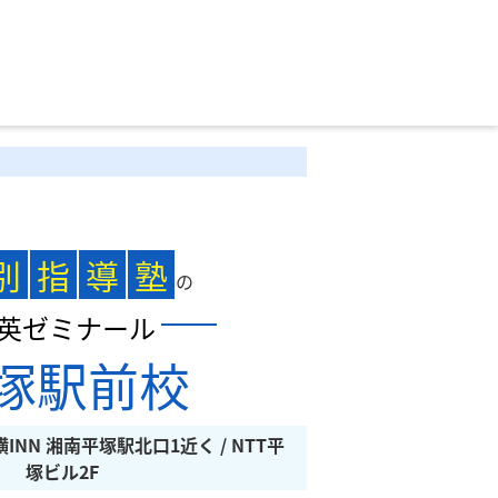
別
指
導
塾
の
英ゼミナール
塚駅前校
横INN 湘南平塚駅北口1近く / NTT平
塚ビル2F