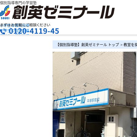
個別指導専門の学習塾
小学生の個別指導
中学生の個別指導
高校生の個別指導
創英ゼミナールの特長
お問合せ
【個別指導塾】創英ゼミナール トップ
>
教室を
授業料を知りたい
資料請求
教室検索
まずは
お気軽にご相談ください
メニュー
お電話でのお問い合わせはこちら
［月～金］10:00～22:00 / ［土日］10:00～19:00