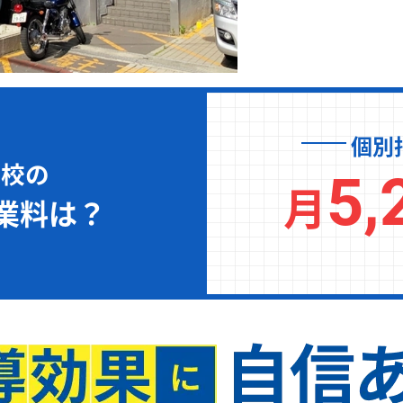
個別
前校の
5,
月
業料は？