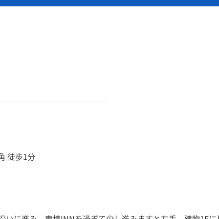
角 徒歩1分
沿いに進み、東横INNを過ぎて少し進みますと左手、建物1F