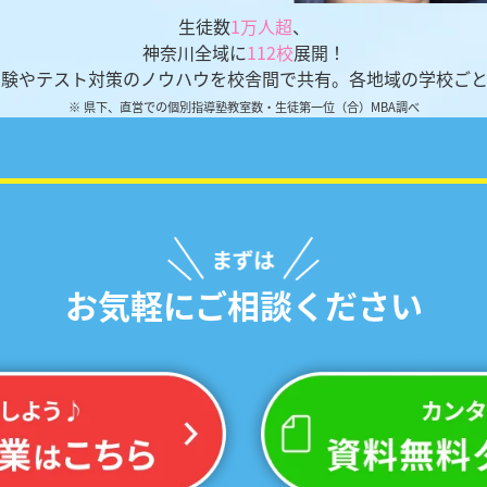
生徒数
1万人超
、
神奈川全域に
112校
展開！
受験やテスト対策のノウハウを校舎間で共有。各地域の学校ごと
※ 県下、直営での個別指導塾教室数・生徒第一位（合）MBA調べ
お気軽にご相談ください