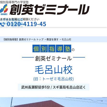
個別指導専門の学習塾
小学生の個別指導
中学生の個別指導
高校生の個別指導
創英ゼミナールの特長
お問合せ
授業料を知りたい
資料請求
【個別指導塾】創英ゼミナール トップ
>
教室を探す
> 毛呂山校
教室検索
まずは
個
別
指
導
塾
お気軽にご相談ください
の
創英ゼミナール
毛呂山校
メニュー
(旧：トーゼミ毛呂山校)
武州長瀬駅徒歩5分 / スギ薬局毛呂山店近く
お電話でのお問い合わせはこちら