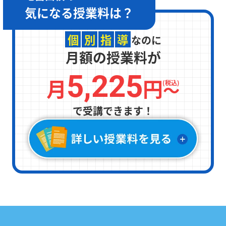
気になる
授業料は？
個
別
指
導
なのに
月額の授業料が
5,225
月
円
〜
(税込)
で受講できます！