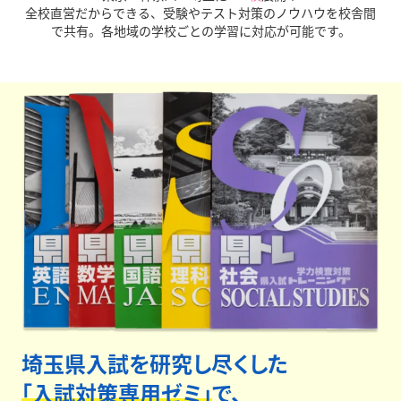
全校直営だからできる、受験やテスト対策のノウハウを校舎間
で共有。各地域の学校ごとの学習に対応が可能です。
全校直営だからこその圧倒的な受験情報量、データをも
とにした適切な進路指導を正社員が行います。
保護者面
談は最低年3回実施、
さらに授業外に生徒個別面談まで
実施しています。安心してお任せください。
埼玉県入試を研究し尽くした
「入試対策専用ゼミ」
で、