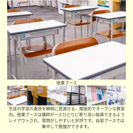
教室づくりを行っています。毎回塾に行くのが楽しみにな
るような、あたたかく前向きな雰囲気づくりを心がけてい
ます。同時に、塾に依存せず「自立」できる力を育てるこ
とも大切にしており、楽しい環境の中にも、けじめを持っ
て学習に取り組めるよう指導しています。学習面はもちろ
ん、精神面でも自立できるようサポートし、生徒たちが社
会に出るための力を身につけられるよう努めています。
学生たちへメッセージをお願いします。
勉強のサポートをしてくれる先生はもちろん、悩みを相談
できる先生や、部活・趣味などを共感してくれる先生もた
くさんいます。みなさんの「本気」をしっかり後押しでき
る環境が整っています。勉強が得意な生徒も、苦手な生徒
も、一人ひとりに寄り添いながら全力でサポートしますの
で、ぜひ一度教室に来てみてください。一緒に、本気で頑
授業ブース
張っていきましょう！
生徒の学習の進捗を瞬時に見渡せる、開放的でオープンな教室
内。授業ブースは講師が一人ひとりに寄り添い指導できるよう
レイアウトされ、質問がしやすいと好評です。自習ブースでは
集中して勉強ができます。