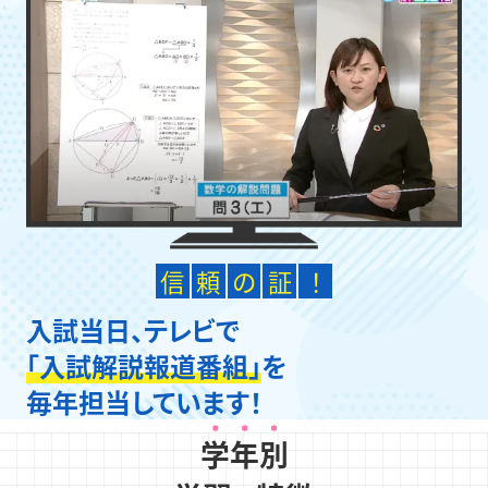
信
頼
の
証
！
入試当日、テレビで
「入試解説報道番組」
を
毎年担当しています！
学年別