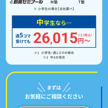
ゼミ
で、5科目すべての点数アップを徹底サポー
ト。また、受講科目に関わらず5科目の
教科書対応
教材を全員※に配布。
学校の予習・復習やテスト
勉強にご活用いただけます。
※中学生の場合
お気軽にご相談ください
学校ごとのテスト範囲に絞った
「あなた専用の問題集」
で対策するから、