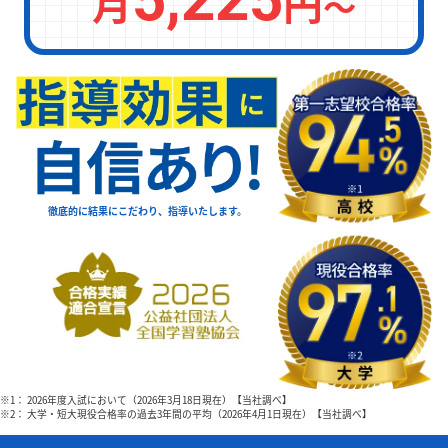
月
円
〜
徹底的に結果にこだわり、指導いたします。
※1： 2026年度入試において（2026年3月18日現在）【当社調べ】
※2： 大学・短大現役合格率の過去3年間の平均（2026年4月1日現在）【当社調べ】