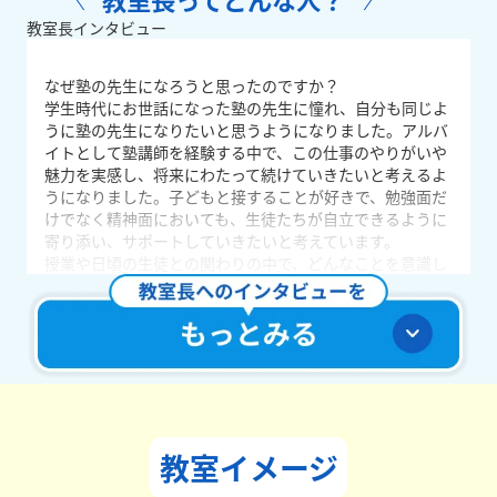
教室長インタビュー
なぜ塾の先生になろうと思ったのですか？
学生時代にお世話になった塾の先生に憧れ、自分も同じよ
うに塾の先生になりたいと思うようになりました。アルバ
イトとして塾講師を経験する中で、この仕事のやりがいや
魅力を実感し、将来にわたって続けていきたいと考えるよ
うになりました。子どもと接することが好きで、勉強面だ
けでなく精神面においても、生徒たちが自立できるように
寄り添い、サポートしていきたいと考えています。
授業や日頃の生徒との関わりの中で、どんなことを意識し
ていますか？
授業や生徒とのかかわりの中で、特に意識していることは
「生徒たちの変化に気づくこと」です。成績面だけでな
く、ノートの取り方や挨拶の仕方といった日常のちょっと
した成長にも目を向け、しっかりと承認してあげることを
心がけています。また、生徒たちが今どのような気持ちで
いるのかを日頃から感じ取るように努め、すぐ対応できる
ように常に意識しています。
教室イメージ
どんな教室づくりを目指していますか？
「明るく、楽しく、授業はわかりやすく」をモットーに、