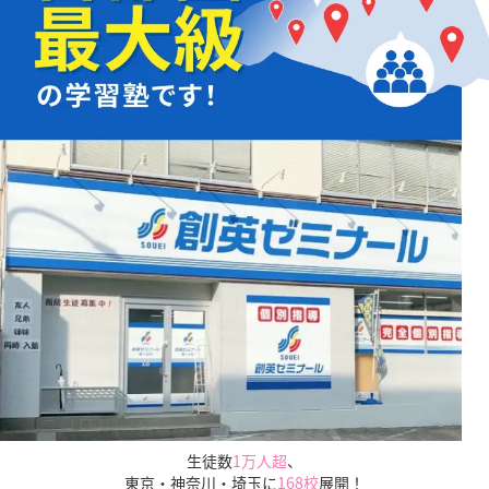
お子様の学習面だけでなく、
知っておきたい
「入試の仕組みや傾向」
も
保護者様にご説明いたします。
生徒数
1万人超
、
東京・神奈川・埼玉に
168校
展開！