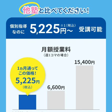
定期テスト前は、
5教科すべての勉強
を
無料で支援
。
家庭学習用教材も配布！
定期テスト前は
「無料」で受けられるテスト対策