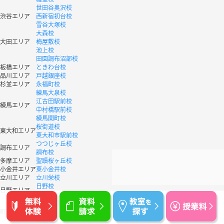
世田谷奥沢校
渋谷エリア
西新宿初台校
雪谷大塚校
大森校
大田エリア
梅屋敷校
池上校
田園調布沼部校
板橋エリア
ときわ台校
品川エリア
戸越銀座校
杉並エリア
永福町校
練馬大泉校
江古田駅前校
練馬エリア
中村橋駅前校
練馬関町校
桜街道校
東大和エリア
東大和市駅前校
つつじヶ丘校
調布エリア
調布校
多摩エリア
聖蹟桜ヶ丘校
小金井エリア
東小金井校
立川エリア
立川栄校
日野校
日野エリア
高幡不動校
町田木曽校
町田エリア
成瀬校
町田校