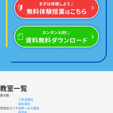
教室一覧
東京都
三軒茶屋校
喜多見校
世田谷エリア
祖師ヶ谷大蔵校
経堂校