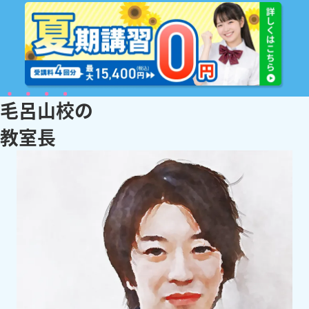
毛呂山校
の
教
室
長